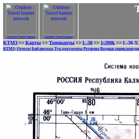
Outdoor Travel banner
Outdoor Travel banner
КТМЗ
>>
Карты
>>
Топокарты
>>
L-38
>>
1:200k
>>
L-38-X
КТМЗ
:
Отчеты
Библиотека
Тур.документы
Регионы
Водная энциклопеди