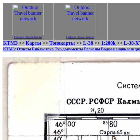
Outdoor Travel banner
Outdoor Travel banner
КТМЗ
>>
Карты
>>
Топокарты
>>
L-38
>>
1:200k
>>
L-38-X
КТМЗ
:
Отчеты
Библиотека
Тур.документы
Регионы
Водная энциклопеди