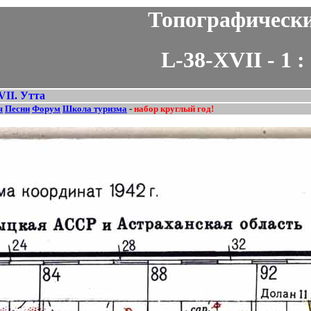
Топографическ
L-38-XVII - 1 :
VII. Утта
я
Песни
Форум
Школа туризма
-
набор круглый год!