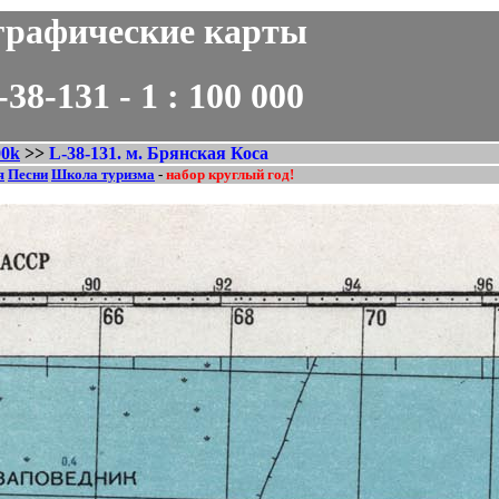
рафические карты
31 - 1 : 100 000
00k
>>
L-38-131. м. Брянская Коса
я
Песни
Школа туризма
-
набор круглый год!