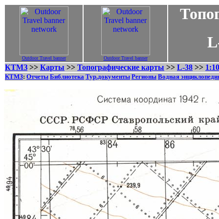
Топог
L-38-1
Outdoor Travel banner
Outdoor Travel banner
КТМЗ
>>
Карты
>>
Топографические карты
>>
L-38
>>
1:1
КТМЗ
:
Отчеты
Библиотека
Тур.документы
Регионы
Водная энциклопеди