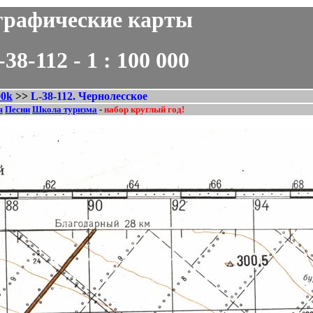
рафические карты
12 - 1 : 100 000
00k
>>
L-38-112. Чернолесское
я
Песни
Школа туризма
-
набор круглый год!