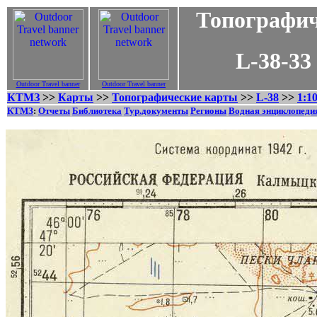
Топографич
L-38-33 - 1
Outdoor Travel banner
Outdoor Travel banner
КТМЗ
>>
Карты
>>
Топографические карты
>>
L-38
>>
1:1
КТМЗ
:
Отчеты
Библиотека
Тур.документы
Регионы
Водная энциклопеди