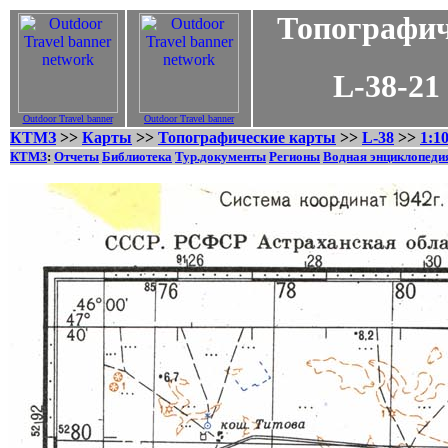
Топографич
L-38-21 - 1
Outdoor Travel banner
Outdoor Travel banner
КТМЗ
>>
Карты
>>
Топографические карты
>>
L-38
>>
1:1
КТМЗ
:
Отчеты
Библиотека
Тур.документы
Регионы
Водная энциклопеди