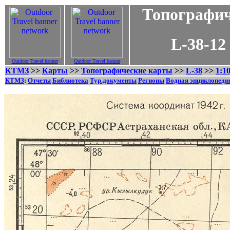
Топографич
L-38-12 - 1
Outdoor Travel banner
Outdoor Travel banner
КТМЗ
>>
Карты
>>
Топографические карты
>>
L-38
>>
1:1
КТМЗ
:
Отчеты
Библиотека
Тур.документы
Регионы
Водная энциклопеди